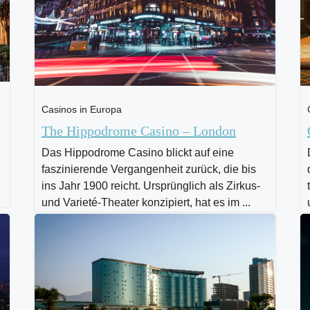
Casinos in Europa
The Hippodrome Casino – London
Das Hippodrome Casino blickt auf eine
faszinierende Vergangenheit zurück, die bis
ins Jahr 1900 reicht. Ursprünglich als Zirkus-
und Varieté-Theater konzipiert, hat es im ...