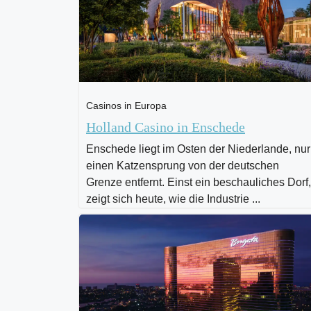
Casinos in Europa
Holland Casino in Enschede
Enschede liegt im Osten der Niederlande, nur
einen Katzensprung von der deutschen
Grenze entfernt. Einst ein beschauliches Dorf,
zeigt sich heute, wie die Industrie ...