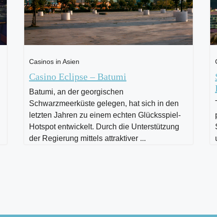
Casinos in Asien
Casino Eclipse – Batumi
Batumi, an der georgischen
Schwarzmeerküste gelegen, hat sich in den
letzten Jahren zu einem echten Glücksspiel-
Hotspot entwickelt. Durch die Unterstützung
der Regierung mittels attraktiver ...