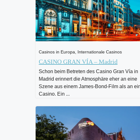
Casinos in Europa
,
Internationale Casinos
CASINO GRAN VÍA – Madrid
Schon beim Betreten des Casino Gran Vía in
Madrid erinnert die Atmosphäre eher an eine
Szene aus einem James-Bond-Film als an ei
Casino. Ein ...