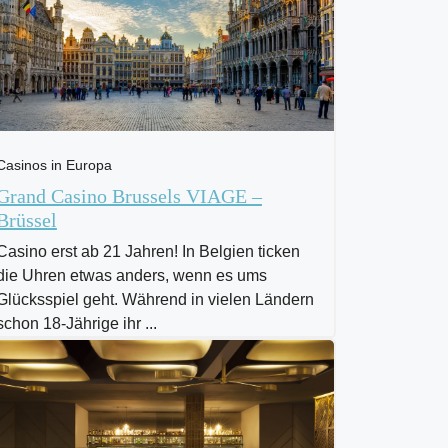
Casinos in Europa
Grand Casino Brussels VIAGE –
Brüssel
Casino erst ab 21 Jahren! In Belgien ticken
die Uhren etwas anders, wenn es ums
Glücksspiel geht. Während in vielen Ländern
schon 18-Jährige ihr ...