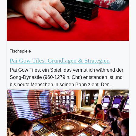
Tischspiele
Pai Gow Tiles: Grundlagen & Strategien
Pai Gow Tiles, ein Spiel, das vermutlich während der
Song-Dynastie (960-1279 n. Chr.) entstanden ist und
bis heute Menschen in seinen Bann zieht. Der ...