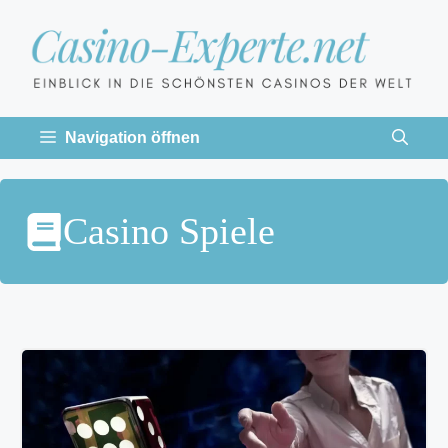
Zum
Inhalt
springen
Navigation öffnen
Casino Spiele