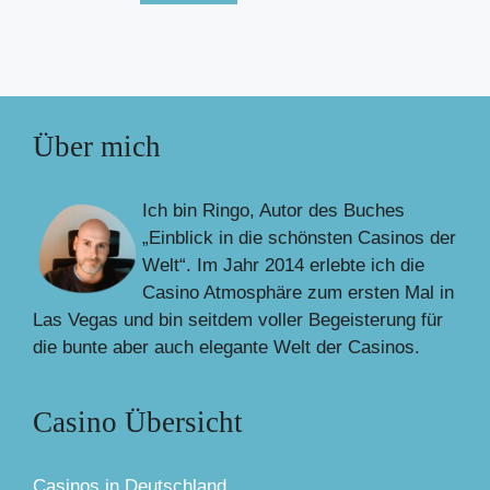
Über mich
Ich bin Ringo, Autor des Buches
„Einblick in die schönsten Casinos der
Welt“. Im Jahr 2014 erlebte ich die
Casino Atmosphäre zum ersten Mal in
Las Vegas und bin seitdem voller Begeisterung für
die bunte aber auch elegante Welt der Casinos.
Casino Übersicht
Casinos in Deutschland