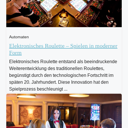
Automaten
Elektronisches Roulette – Spielen in moderner
Form
Elektronisches Roulette entstand als beeindruckende
Weiterentwicklung des traditionellen Roulettes,
begünstigt durch den technologischen Fortschritt im
späten 20. Jahrhundert. Diese Innovation hat den
Spielprozess beschleunigt ...