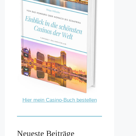
Hier mein Casino-Buch bestellen
Neueste Beiträge