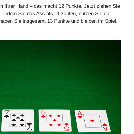
in Ihrer Hand – das macht 12 Punkte. Jetzt ziehen Sie
, indem Sie das Ass als 11 zählen, nutzen Sie die
t haben Sie insgesamt 13 Punkte und bleiben im Spiel.