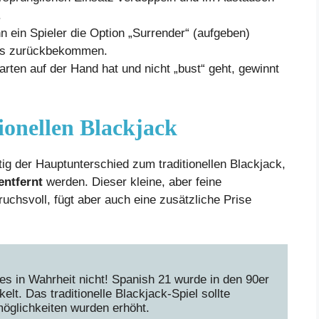
.
 ein Spieler die Option „Surrender“ (aufgeben)
zes zurückbekommen.
arten auf der Hand hat und nicht „bust“ geht, gewinnt
ionellen Blackjack
ig der Hauptunterschied zum traditionellen Blackjack,
entfernt
werden. Dieser kleine, aber feine
uchsvoll, fügt aber auch eine zusätzliche Prise
 es in Wahrheit nicht! Spanish 21 wurde in den 90er 
t. Das traditionelle Blackjack-Spiel sollte 
glichkeiten wurden erhöht. 
