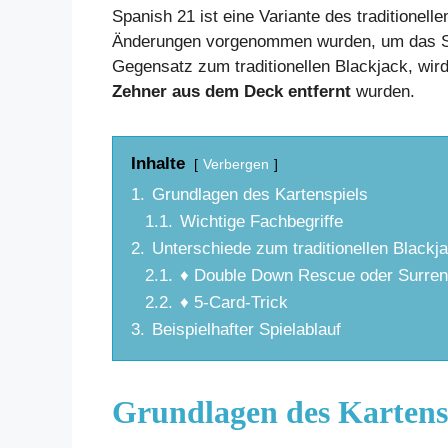
Spanish 21 ist eine Variante des traditionell
Änderungen vorgenommen wurden, um das Sp
Gegensatz zum traditionellen Blackjack, wir
Zehner aus dem Deck entfernt
wurden.
Inhalte
Verbergen
1.
Grundlagen des Kartenspiels
1.1.
Wichtige Fachbegriffe
2.
Unterschiede zum traditionellen Blackj
2.1.
♦ Double Down Rescue oder Surren
2.2.
♦ 5-Card-Trick
3.
Beispielhafter Spielablauf
Grundlagen des Kartens