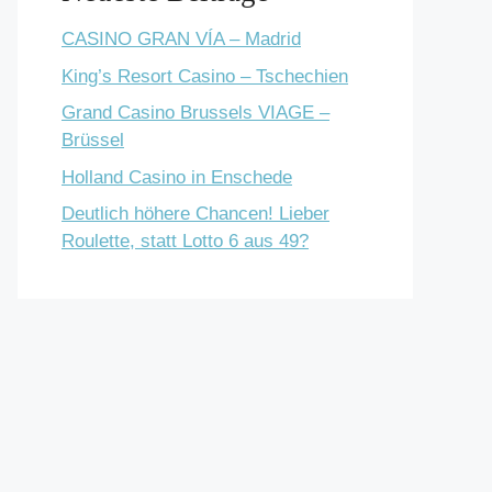
CASINO GRAN VÍA – Madrid
King’s Resort Casino – Tschechien
Grand Casino Brussels VIAGE –
Brüssel
Holland Casino in Enschede
Deutlich höhere Chancen! Lieber
Roulette, statt Lotto 6 aus 49?