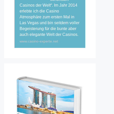
Casinos der Welt“. Im Jahr 2014
erlebte ich die Casino
Atmosphäre zum ersten Mal in
Las Vegas und bin seitdem voller
Begeisterung für die bunte aber
auch elegante Welt der Casinos.
www.casino-experte.net