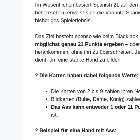
Im Wesentlichen basiert Spanish 21 auf den 
beherrschen, erweist sich die Variante Spani
bisheriges Spielerlebnis.
Das Ziel besteht ebenso wie beim Blackjack 
möglichst genau 21 Punkte ergeben
– oder
herankommen, ohne ihn zu überschreiten. Jed
dient, um eine starke Hand zu bilden.
?
Die Karten haben dabei folgende Werte:
Die Karten von 2 bis 9 zählen ihren N
Bildkarten (Bube, Dame, König) zähle
Das Ass kann entweder 1 oder 11 P
ist.
?
Beispiel für eine Hand mit Ass: