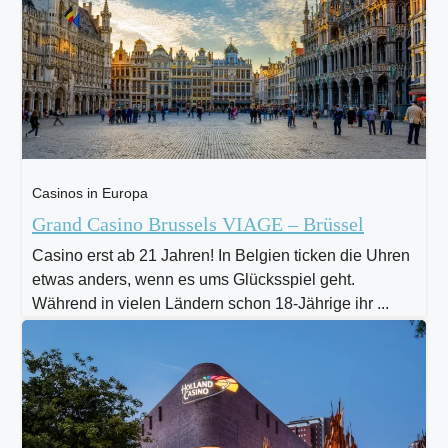
Casinos in Europa
Grand Casino Brussels VIAGE – Brüssel
Casino erst ab 21 Jahren! In Belgien ticken die Uhren
etwas anders, wenn es ums Glücksspiel geht.
Während in vielen Ländern schon 18-Jährige ihr ...