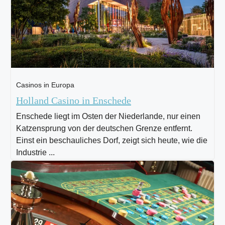
Casinos in Europa
Holland Casino in Enschede
Enschede liegt im Osten der Niederlande, nur einen
Katzensprung von der deutschen Grenze entfernt.
Einst ein beschauliches Dorf, zeigt sich heute, wie die
Industrie ...