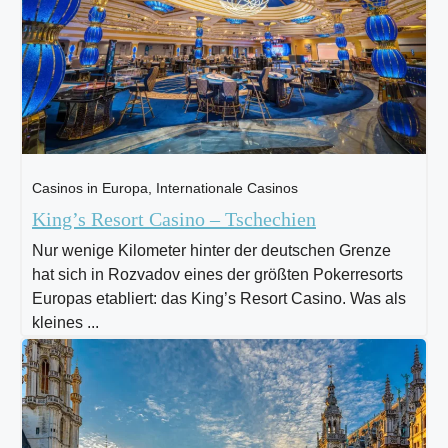
Casinos in Europa
,
Internationale Casinos
King’s Resort Casino – Tschechien
Nur wenige Kilometer hinter der deutschen Grenze
hat sich in Rozvadov eines der größten Pokerresorts
Europas etabliert: das King’s Resort Casino. Was als
kleines ...