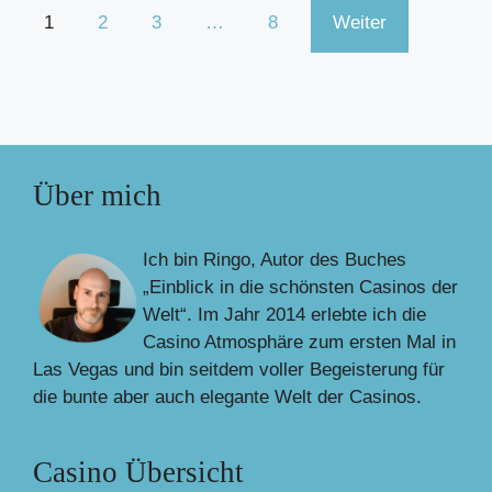
1
2
3
…
8
Weiter
Über mich
Ich bin Ringo, Autor des Buches
„Einblick in die schönsten Casinos der
Welt“. Im Jahr 2014 erlebte ich die
Casino Atmosphäre zum ersten Mal in
Las Vegas und bin seitdem voller Begeisterung für
die bunte aber auch elegante Welt der Casinos.
Casino Übersicht