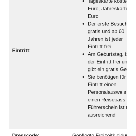
Tageskarte kostet 2
Euro, Jahreskarte 75
Euro
Der erste Besuch ist
gratis und ab 60
Jahren ist jeder
Eintritt frei
Eintritt
:
Am Geburtstag, ist
der Eintritt frei und e
gibt ein gratis Geträn
Sie benötigen für den
Eintritt einen
Personalausweis ode
einen Reisepass / ei
Führerschein ist nich
ausreichend
Dresscode:
Gepflegte Freizeitkleidung