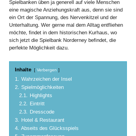
Spielbanken üben ja generell auf viele Menschen
eine magische Anziehungskraft aus, denn sie sind
ein Ort der Spannung, des Nervenkitzel und der
Unterhaltung. Wer gerne mal dem Alltag entfliehen
möchte, findet in dem historischen Kurhaus, wo
sich jetzt die Spielbank Norderney befindet, die
perfekte Möglichkeit dazu.
Inhalte
Verbergen
1.
Wahrzeichen der Insel
2.
Spielmöglichkeiten
2.1.
Highlights
2.2.
Eintritt
2.3.
Dresscode
3.
Hotel & Restaurant
4.
Abseits des Glücksspiels