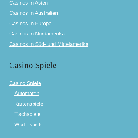
Casinos in Asien
Casinos in Australien
Casinos in Europa
Casinos in Nordamerika
Casinos in Süd- und Mittelamerika
Casino Spiele
Casino Spiele
Automaten
Kartenspiele
Tischspiele
Würfelspiele