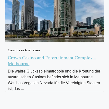
Casinos in Australien
Crown Casino and Entertainment Complex –
Melbourne
Die wahre Glücksspielmetropole und die Krönung der
australischen Casinos befindet sich in Melbourne.
Was Las Vegas in Nevada für die Vereinigten Staaten
ist, das ...