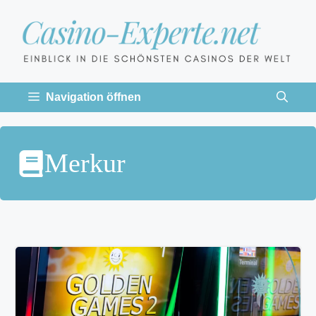
Zum
Inhalt
springen
Navigation öffnen
Merkur