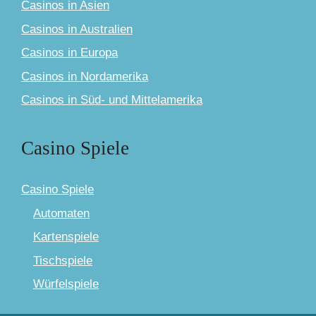
Casinos in Asien
Casinos in Australien
Casinos in Europa
Casinos in Nordamerika
Casinos in Süd- und Mittelamerika
Casino Spiele
Casino Spiele
Automaten
Kartenspiele
Tischspiele
Würfelspiele