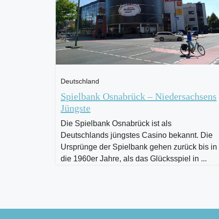
Deutschland
Spielbank Osnabrück – Niedersachsens
Jüngste
Die Spielbank Osnabrück ist als
Deutschlands jüngstes Casino bekannt. Die
Ursprünge der Spielbank gehen zurück bis in
die 1960er Jahre, als das Glücksspiel in ...