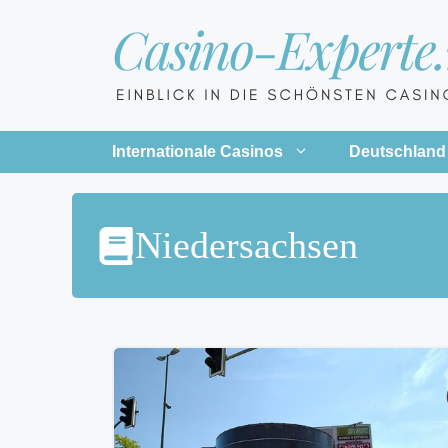
Zum
Inhalt
springen
Internationale Casinos
Deutschland
Niedersachsen