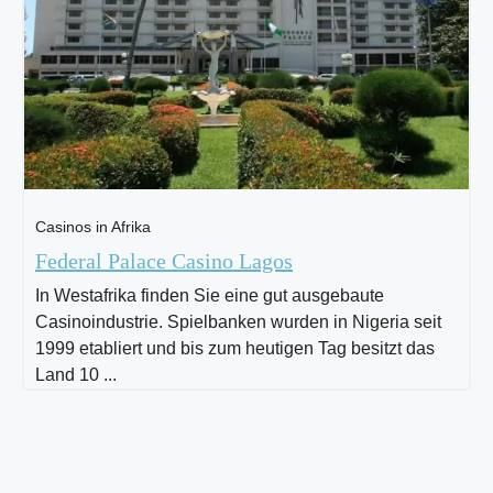
Casinos in Afrika
Federal Palace Casino Lagos
In Westafrika finden Sie eine gut ausgebaute
Casinoindustrie. Spielbanken wurden in Nigeria seit
1999 etabliert und bis zum heutigen Tag besitzt das
Land 10 ...