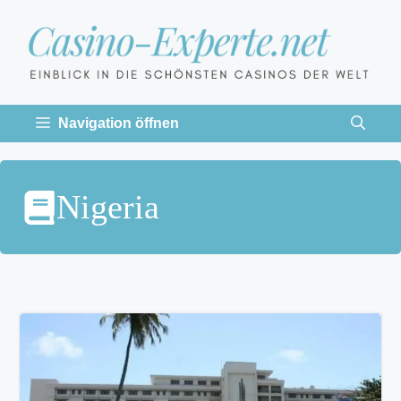
Zum
Inhalt
springen
Navigation öffnen
Nigeria