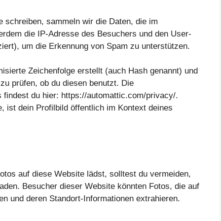
schreiben, sammeln wir die Daten, die im
erdem die IP-Adresse des Besuchers und den User-
iziert), um die Erkennung von Spam zu unterstützen.
sierte Zeichenfolge erstellt (auch Hash genannt) und
u prüfen, ob du diesen benutzt. Die
indest du hier: https://automattic.com/privacy/.
t dein Profilbild öffentlich im Kontext deines
otos auf diese Website lädst, solltest du vermeiden,
den. Besucher dieser Website könnten Fotos, die auf
en und deren Standort-Informationen extrahieren.