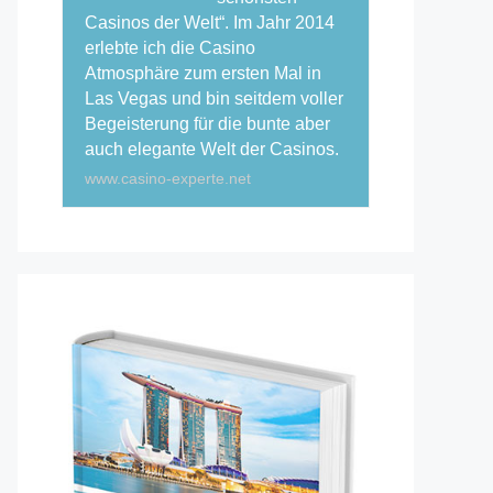
Casinos der Welt“. Im Jahr 2014
erlebte ich die Casino
Atmosphäre zum ersten Mal in
Las Vegas und bin seitdem voller
Begeisterung für die bunte aber
auch elegante Welt der Casinos.
www.casino-experte.net