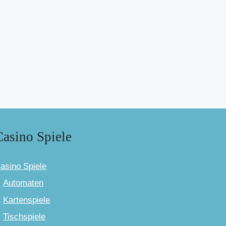
Casino Spiele
asino Spiele
Automaten
Kartenspiele
Tischspiele