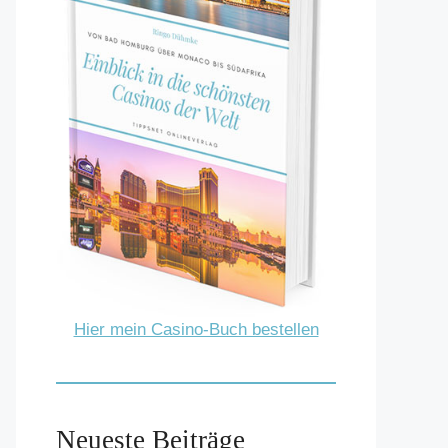
Hier mein Casino-Buch bestellen
Neueste Beiträge