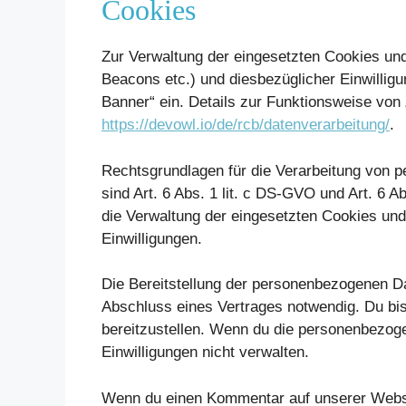
Cookies
Zur Verwaltung der eingesetzten Cookies und
Beacons etc.) und diesbezüglicher Einwillig
Banner“ ein. Details zur Funktionsweise von 
https://devowl.io/de/rcb/datenverarbeitung/
.
Rechtsgrundlagen für die Verarbeitung vo
sind Art. 6 Abs. 1 lit. c DS-GVO und Art. 6 A
die Verwaltung der eingesetzten Cookies und
Einwilligungen.
Die Bereitstellung der personenbezogenen Da
Abschluss eines Vertrages notwendig. Du bis
bereitzustellen. Wenn du die personenbezogen
Einwilligungen nicht verwalten.
Wenn du einen Kommentar auf unserer Website