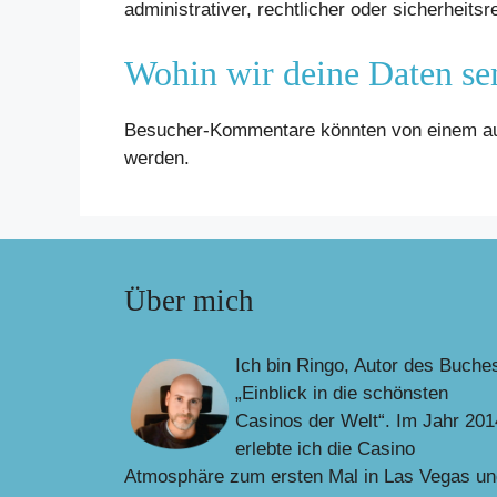
administrativer, rechtlicher oder sicherhei
Wohin wir deine Daten se
Besucher-Kommentare könnten von einem au
werden.
Über mich
Ich bin Ringo, Autor des Buche
„Einblick in die schönsten
Casinos der Welt“. Im Jahr 201
erlebte ich die Casino
Atmosphäre zum ersten Mal in Las Vegas un