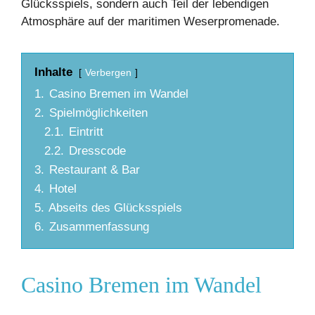
Glücksspiels, sondern auch Teil der lebendigen
Atmosphäre auf der maritimen Weserpromenade.
Inhalte
Verbergen
1.
Casino Bremen im Wandel
2.
Spielmöglichkeiten
2.1.
Eintritt
2.2.
Dresscode
3.
Restaurant & Bar
4.
Hotel
5.
Abseits des Glücksspiels
6.
Zusammenfassung
Casino Bremen im Wandel