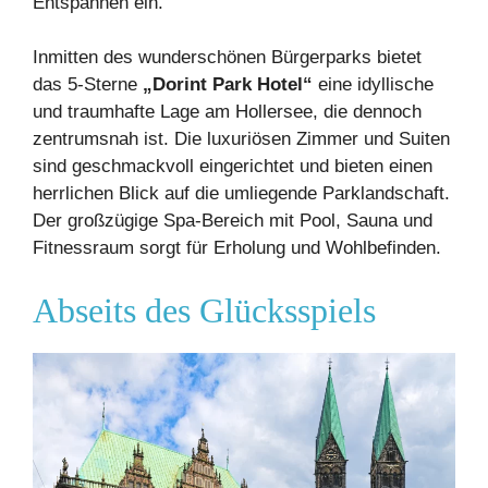
Entspannen ein.
Inmitten des wunderschönen Bürgerparks bietet
das 5-Sterne
„Dorint Park Hotel“
eine idyllische
und traumhafte Lage am Hollersee, die dennoch
zentrumsnah ist. Die luxuriösen Zimmer und Suiten
sind geschmackvoll eingerichtet und bieten einen
herrlichen Blick auf die umliegende Parklandschaft.
Der großzügige Spa-Bereich mit Pool, Sauna und
Fitnessraum sorgt für Erholung und Wohlbefinden.
Abseits des Glücksspiels