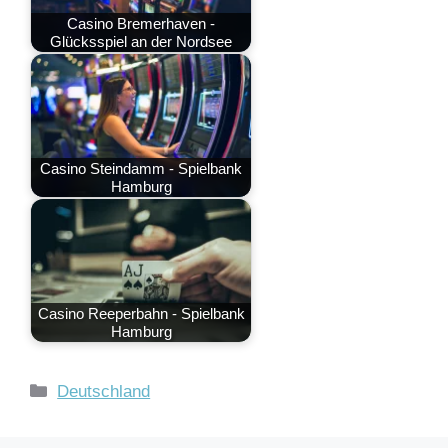
Casino Bremerhaven -
Glücksspiel an der Nordsee
Casino Steindamm - Spielbank
Hamburg
Casino Reeperbahn - Spielbank
Hamburg
Kategorien
Deutschland