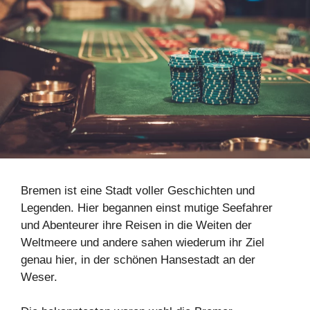
Bremen ist eine Stadt voller Geschichten und
Legenden. Hier begannen einst mutige Seefahrer
und Abenteurer ihre Reisen in die Weiten der
Weltmeere und andere sahen wiederum ihr Ziel
genau hier, in der schönen Hansestadt an der
Weser.