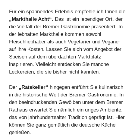
Für ein spannendes Erlebnis empfehle ich Ihnen die
„Markthalle Acht“
. Das ist ein lebendiger Ort, der
die Vielfalt der Bremer Gastronomie präsentiert. In
der lebhaften Markthalle kommen sowohl
Fleischliebhaber als auch Vegetarier und Veganer
auf ihre Kosten. Lassen Sie sich vom Angebot der
Speisen auf dem überdachten Marktplatz
inspirieren. Vielleicht entdecken Sie manche
Leckereien, die sie bisher nicht kannten.
Der
„Ratskeller“
hingegen entführt Sie kulinarisch
in die historische Welt der Bremer Gastronomie. In
den beeindruckenden Gewölben unter dem Bremer
Rathaus erwartet Sie nämlich ein uriges Ambiente,
das von jahrhundertealter Tradition geprägt ist. Hier
können Sie ganz gemütlich die deutsche Küche
genießen.