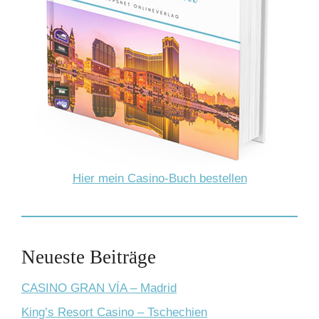
Hier mein Casino-Buch bestellen
Neueste Beiträge
CASINO GRAN VÍA – Madrid
King’s Resort Casino – Tschechien