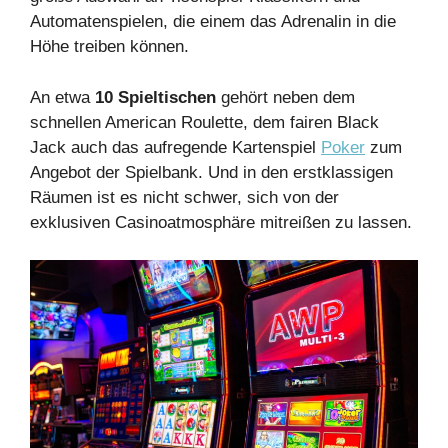
Automatenspielen, die einem das Adrenalin in die
Höhe treiben können.
An etwa
10 Spieltischen
gehört neben dem
schnellen American Roulette, dem fairen Black
Jack auch das aufregende Kartenspiel
Poker
zum
Angebot der Spielbank. Und in den erstklassigen
Räumen ist es nicht schwer, sich von der
exklusiven Casinoatmosphäre mitreißen zu lassen.