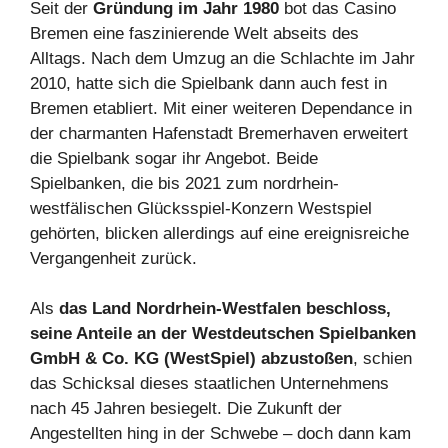
Seit der
Gründung im Jahr 1980
bot das Casino
Bremen eine faszinierende Welt abseits des
Alltags. Nach dem Umzug an die Schlachte im Jahr
2010, hatte sich die Spielbank dann auch fest in
Bremen etabliert. Mit einer weiteren Dependance in
der charmanten Hafenstadt Bremerhaven erweitert
die Spielbank sogar ihr Angebot. Beide
Spielbanken, die bis 2021 zum nordrhein-
westfälischen Glücksspiel-Konzern Westspiel
gehörten, blicken allerdings auf eine ereignisreiche
Vergangenheit zurück.
Als
das Land Nordrhein-Westfalen beschloss,
seine Anteile an der Westdeutschen Spielbanken
GmbH & Co. KG (WestSpiel) abzustoßen
, schien
das Schicksal dieses staatlichen Unternehmens
nach 45 Jahren besiegelt. Die Zukunft der
Angestellten hing in der Schwebe – doch dann kam