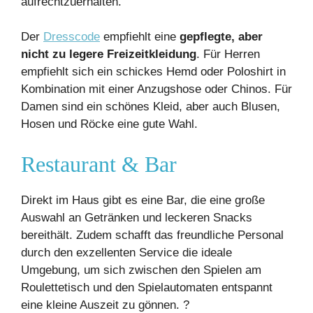
aufrechtzuerhalten.
Der
Dresscode
empfiehlt eine
gepflegte, aber
nicht zu legere Freizeitkleidung
. Für Herren
empfiehlt sich ein schickes Hemd oder Poloshirt in
Kombination mit einer Anzugshose oder Chinos. Für
Damen sind ein schönes Kleid, aber auch Blusen,
Hosen und Röcke eine gute Wahl.
Restaurant & Bar
Direkt im Haus gibt es eine Bar, die eine große
Auswahl an Getränken und leckeren Snacks
bereithält. Zudem schafft das freundliche Personal
durch den exzellenten Service die ideale
Umgebung, um sich zwischen den Spielen am
Roulettetisch und den Spielautomaten entspannt
eine kleine Auszeit zu gönnen. ?