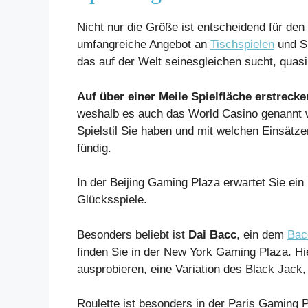
Nicht nur die Größe ist entscheidend für den
umfangreiche Angebot an
Tischspielen
und Sl
das auf der Welt seinesgleichen sucht, quasi
Auf über einer Meile Spielfläche erstrecke
weshalb es auch das World Casino genannt wi
Spielstil Sie haben und mit welchen Einsätze
fündig.
In der Beijing Gaming Plaza erwartet Sie ei
Glücksspiele.
Besonders beliebt ist
Dai Bacc
, ein dem
Bac
finden Sie in der New York Gaming Plaza. Hi
ausprobieren, eine Variation des Black Jack
Roulette ist besonders in der Paris Gaming 