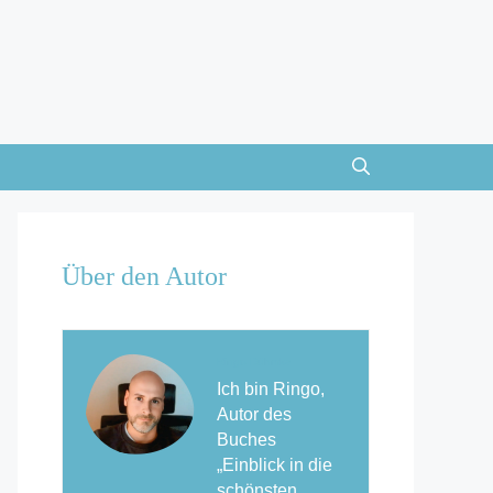
Über den Autor
Ringo Dühmke
Ich bin Ringo,
Autor des
Buches
„Einblick in die
schönsten