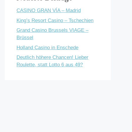
CASINO GRAN VÍA – Madrid
King’s Resort Casino – Tschechien
Grand Casino Brussels VIAGE –
Brüssel
Holland Casino in Enschede
Deutlich höhere Chancen! Lieber
Roulette, statt Lotto 6 aus 49?