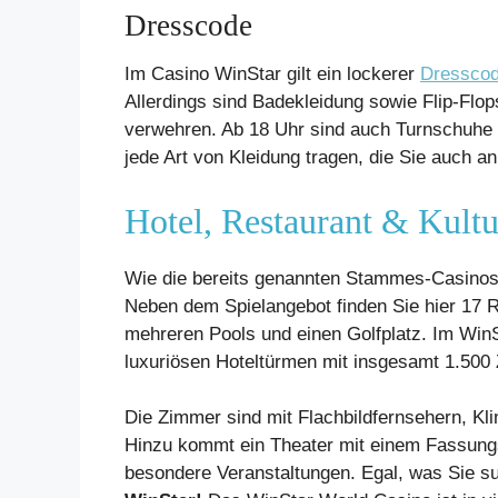
Dresscode
Im Casino WinStar gilt ein lockerer
Dressco
Allerdings sind Badekleidung sowie Flip-Flop
verwehren. Ab 18 Uhr sind auch Turnschuhe 
jede Art von Kleidung tragen, die Sie auch a
Hotel, Restaurant & Kultu
Wie die bereits genannten Stammes-Casinos 
Neben dem Spielangebot finden Sie hier 17 
mehreren Pools und einen Golfplatz. Im Win
luxuriösen Hoteltürmen mit insgesamt 1.500
Die Zimmer sind mit Flachbildfernsehern, K
Hinzu kommt ein Theater mit einem Fassungs
besondere Veranstaltungen. Egal, was Sie su