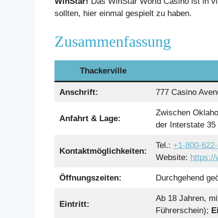
WinStar!
Das WinStar World Casino ist in vie
sollten, hier einmal gespielt zu haben.
Zusammenfassung
Thackerville
Anschrift:
777 Casino Aven
Zwischen Oklahom
Anfahrt & Lage:
der Interstate 35
Tel.:
+1-800-622
Kontaktmöglichkeiten:
Website:
https:/
Öffnungszeiten:
Durchgehend geö
Ab 18 Jahren, mi
Eintritt:
Führerschein);
Ei