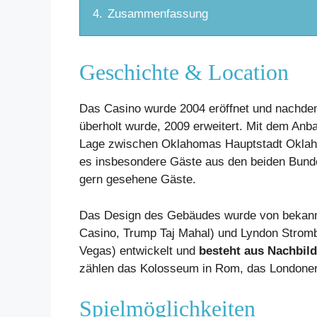
4.
Zusammenfassung
Geschichte & Location
Das Casino wurde 2004 eröffnet und nachde
überholt wurde, 2009 erweitert. Mit dem Anbau
Lage zwischen Oklahomas Hauptstadt Oklahom
es insbesondere Gäste aus den beiden Bunde
gern gesehene Gäste.
Das Design des Gebäudes wurde von bekannte
Casino, Trump Taj Mahal) und Lyndon Stromb
Vegas) entwickelt und
besteht aus Nachbil
zählen das Kolosseum in Rom, das Londoner
Spielmöglichkeiten