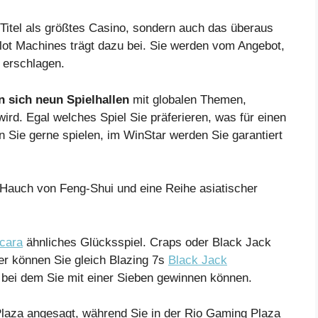
 Titel als größtes Casino, sondern auch das überaus
ot Machines trägt dazu bei. Sie werden vom Angebot,
 erschlagen.
n sich neun Spielhallen
mit globalen Themen,
rd. Egal welches Spiel Sie präferieren, was für einen
n Sie gerne spielen, im WinStar werden Sie garantiert
n Hauch von Feng-Shui und eine Reihe asiatischer
cara
ähnliches Glücksspiel. Craps oder Black Jack
er können Sie gleich Blazing 7s
Black Jack
, bei dem Sie mit einer Sieben gewinnen können.
Plaza angesagt, während Sie in der Rio Gaming Plaza