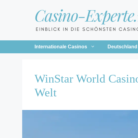
Zum
Inhalt
springen
Internationale Casinos
Deutschland
WinStar World Casino
Welt