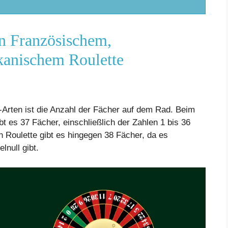
n Französischem,
anischem Roulette
-Arten ist die Anzahl der Fächer auf dem Rad. Beim
 es 37 Fächer, einschließlich der Zahlen 1 bis 36
n Roulette gibt es hingegen 38 Fächer, da es
lnull gibt.