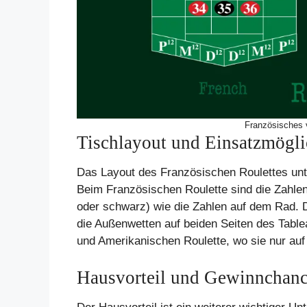
Französisches 
Tischlayout und Einsatzmögli
Das Layout des Französischen Roulettes unt
Beim Französischen Roulette sind die Zahlen 
oder schwarz) wie die Zahlen auf dem Rad. D
die Außenwetten auf beiden Seiten des Tabl
und Amerikanischen Roulette, wo sie nur auf 
Hausvorteil und Gewinnchan