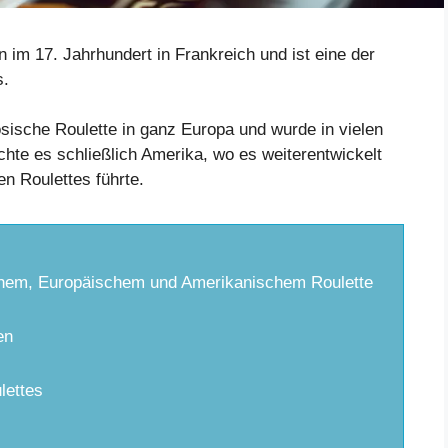
 im 17. Jahrhundert in Frankreich und ist eine der
s.
ösische Roulette in ganz Europa und wurde in vielen
chte es schließlich Amerika, wo es weiterentwickelt
n Roulettes führte.
chem, Europäischem und Amerikanischem Roulette
en
lettes