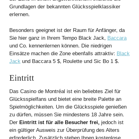
Grundlagen der bekannten Glücksspielklassiker
erlernen.
Besonders geeignet ist der Raum für Anfänger, da
Sie hier ganz in Ihrem Tempo Black Jack,
Baccara
und Co. kennenlernen können. Die niedrigen
Einsätze machen die Zone ebenfalls attraktiv:
Black
Jack
und Baccara 5 $, Roulette und Sic Bo 1 $.
Eintritt
Das Casino de Montréal ist ein beliebtes Ziel für
Glücksspielfans und bietet eine breite Palette an
Spielmöglichkeiten. Um die Glücksspiele genießen
zu dürfen, müssen Sie mindestens 18 Jahre sein.
Der
Eintritt ist für alle Besucher frei,
jedoch ist
ein gültiger Ausweis zur Überprüfung des Alters
erforderlich. Zusätzlich stehen Ihnen kostenlose