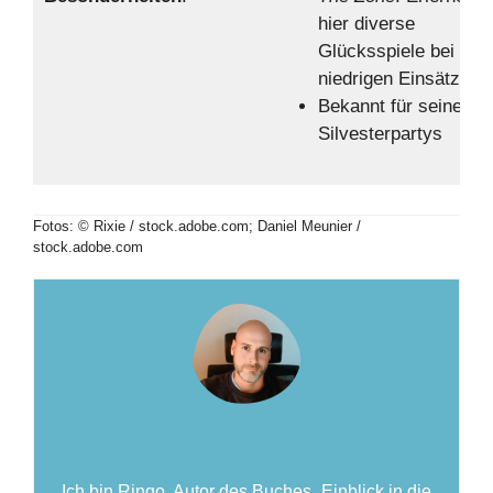
hier diverse
Glücksspiele bei
niedrigen Einsätzen
Bekannt für seine
Silvesterpartys
Fotos: © Rixie / stock.adobe.com; Daniel Meunier /
stock.adobe.com
Ringo Dühmke
Ich bin Ringo, Autor des Buches „Einblick in die