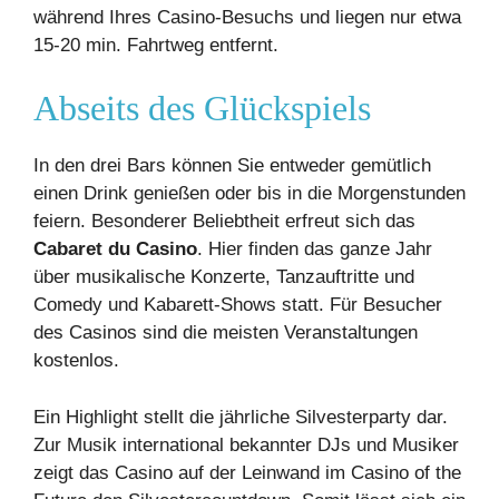
während Ihres Casino-Besuchs und liegen nur etwa
15-20 min. Fahrtweg entfernt.
Abseits des Glückspiels
In den drei Bars können Sie entweder gemütlich
einen Drink genießen oder bis in die Morgenstunden
feiern. Besonderer Beliebtheit erfreut sich das
Cabaret du Casino
. Hier finden das ganze Jahr
über musikalische Konzerte, Tanzauftritte und
Comedy und Kabarett-Shows statt. Für Besucher
des Casinos sind die meisten Veranstaltungen
kostenlos.
Ein Highlight stellt die jährliche Silvesterparty dar.
Zur Musik international bekannter DJs und Musiker
zeigt das Casino auf der Leinwand im Casino of the