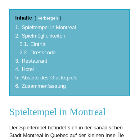
Inhalte
Verbergen
1.
Spieltempel in Montreal
2.
Spielmöglichkeiten
2.1.
Eintritt
2.2.
Dresscode
3.
Restaurant
4.
Hotel
5.
Abseits des Glückspiels
6.
Zusammenfassung
Spieltempel in Montreal
Der Spieltempel befindet sich in der kanadischen
Stadt Montreal in Quebec auf der kleinen Insel Île