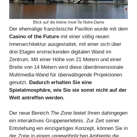
Blick auf die kleine Insel Île Notre-Dame
Der ehemalige französische Pavillon wurde mit dem
Casino of the Future
mit einer völlig neuen
Innenarchitektur ausgestattet, mit einer sich über
drei Etagen erstreckenden digitalen Wand im
Zentrum. Mit einer Höhe von 21 Metern und einer
Breite von 14 Metern wird diese überdimensionale
Multimedia-Wand für überwältigende Projektionen
genutzt.
Dadurch erhalten Sie eine
Spielatmosphäre, wie Sie sie sonst nicht auf der
Welt antreffen werden.
Der neue Bereich
The Zone
bietet Ihnen dahingegen
ein interaktives Gruppenerlebnis. Zur Zeit seiner
Entstehung ein einzigartiges Konzept, können Sie in
der Zone in einem ungewöhnlichen Ambiente die