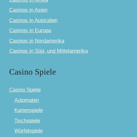
Casinos in Asien
Casinos in Australien
Casinos in Europa
Casinos in Nordamerika
Casinos in Süd- und Mittelamerika
Casino Spiele
Casino Spiele
Automaten
Kartenspiele
Tischspiele
Würfelspiele