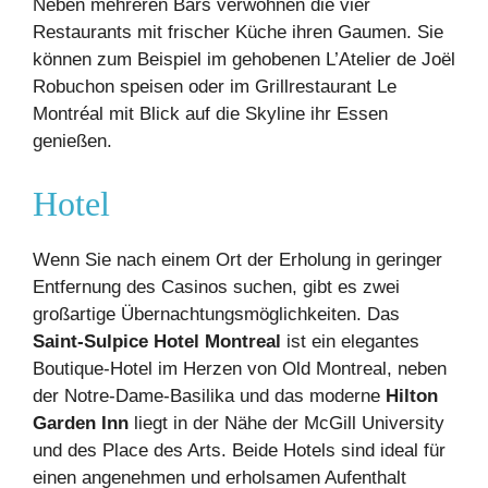
Neben mehreren Bars verwöhnen die vier
Restaurants mit frischer Küche ihren Gaumen. Sie
können zum Beispiel im gehobenen L’Atelier de Joël
Robuchon speisen oder im Grillrestaurant Le
Montréal mit Blick auf die Skyline ihr Essen
genießen.
Hotel
Wenn Sie nach einem Ort der Erholung in geringer
Entfernung des Casinos suchen, gibt es zwei
großartige Übernachtungsmöglichkeiten. Das
Saint-Sulpice Hotel Montreal
ist ein elegantes
Boutique-Hotel im Herzen von Old Montreal, neben
der Notre-Dame-Basilika und das moderne
Hilton
Garden Inn
liegt in der Nähe der McGill University
und des Place des Arts. Beide Hotels sind ideal für
einen angenehmen und erholsamen Aufenthalt