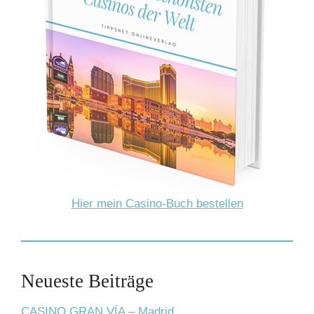
Hier mein Casino-Buch bestellen
Neueste Beiträge
CASINO GRAN VÍA – Madrid