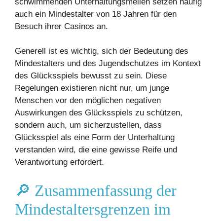
schwimmenden Unterhaltungsmeilen setzen häufig
auch ein Mindestalter von 18 Jahren für den
Besuch ihrer Casinos an.
Generell ist es wichtig, sich der Bedeutung des
Mindestalters und des Jugendschutzes im Kontext
des Glücksspiels bewusst zu sein. Diese
Regelungen existieren nicht nur, um junge
Menschen vor den möglichen negativen
Auswirkungen des Glücksspiels zu schützen,
sondern auch, um sicherzustellen, dass
Glücksspiel als eine Form der Unterhaltung
verstanden wird, die eine gewisse Reife und
Verantwortung erfordert.
🔎 Zusammenfassung der
Mindestaltersgrenzen im