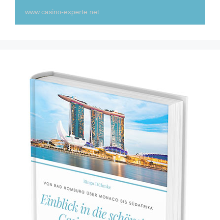
www.casino-experte.net