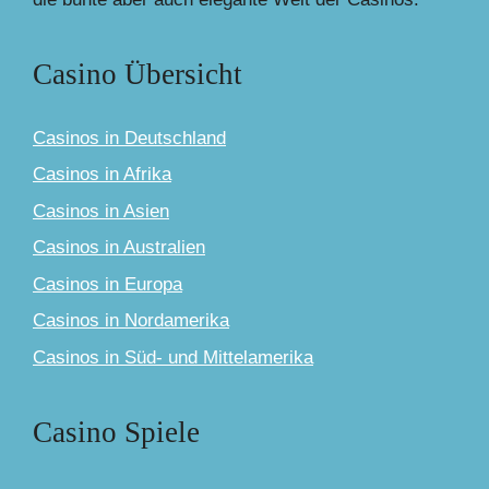
Casino Übersicht
Casinos in Deutschland
Casinos in Afrika
Casinos in Asien
Casinos in Australien
Casinos in Europa
Casinos in Nordamerika
Casinos in Süd- und Mittelamerika
Casino Spiele