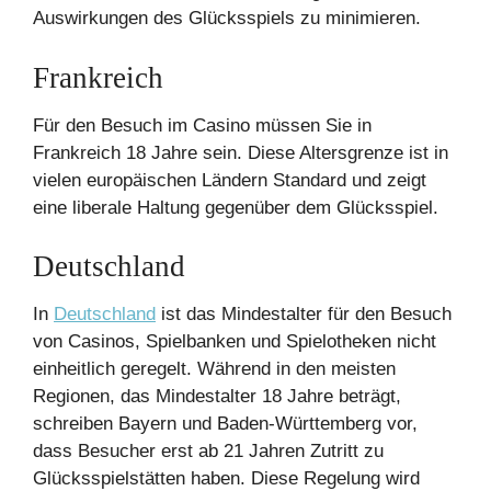
Auswirkungen des Glücksspiels zu minimieren.
Frankreich
Für den Besuch im Casino müssen Sie in
Frankreich 18 Jahre sein. Diese Altersgrenze ist in
vielen europäischen Ländern Standard und zeigt
eine liberale Haltung gegenüber dem Glücksspiel.
Deutschland
In
Deutschland
ist das Mindestalter für den Besuch
von Casinos, Spielbanken und Spielotheken nicht
einheitlich geregelt. Während in den meisten
Regionen, das Mindestalter 18 Jahre beträgt,
schreiben Bayern und Baden-Württemberg vor,
dass Besucher erst ab 21 Jahren Zutritt zu
Glücksspielstätten haben. Diese Regelung wird