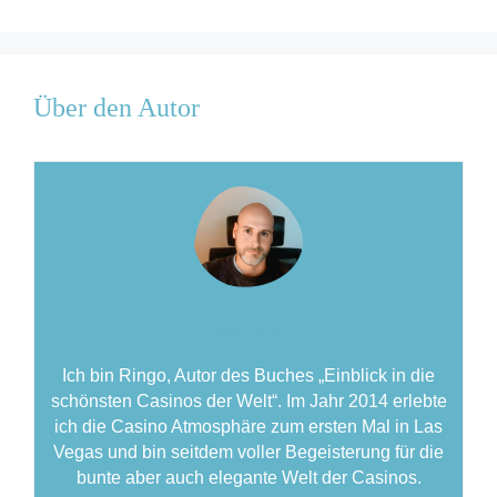
Über den Autor
Ringo Dühmke
Ich bin Ringo, Autor des Buches „Einblick in die
schönsten Casinos der Welt“. Im Jahr 2014 erlebte
ich die Casino Atmosphäre zum ersten Mal in Las
Vegas und bin seitdem voller Begeisterung für die
bunte aber auch elegante Welt der Casinos.