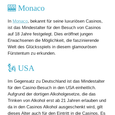
🎰 Monaco
In
Monaco
, bekannt für seine luxuriösen Casinos,
ist das Mindestalter für den Besuch von Casinos
auf 18 Jahre festgelegt. Dies eröffnet jungen
Erwachsenen die Möglichkeit, die faszinierende
Welt des Glücksspiels in diesem glamourösen
Fürstentum zu erkunden.
🗽 USA
Im Gegensatz zu Deutschland ist das Mindestalter
für den Casino-Besuch in den USA einheitlich.
Aufgrund der dortigen Alkoholgesetze, die das
Trinken von Alkohol erst ab 21 Jahren erlauben und
da in den Casinos Alkohol ausgeschenkt wird, gilt
dieses Alter auch für den Eintritt in die Casinos. Es