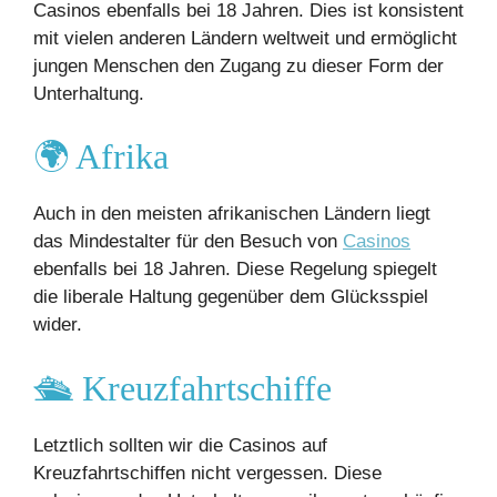
Casinos ebenfalls bei 18 Jahren. Dies ist konsistent
mit vielen anderen Ländern weltweit und ermöglicht
jungen Menschen den Zugang zu dieser Form der
Unterhaltung.
🌍 Afrika
Auch in den meisten afrikanischen Ländern liegt
das Mindestalter für den Besuch von
Casinos
ebenfalls bei 18 Jahren. Diese Regelung spiegelt
die liberale Haltung gegenüber dem Glücksspiel
wider.
🛳️ Kreuzfahrtschiffe
Letztlich sollten wir die Casinos auf
Kreuzfahrtschiffen nicht vergessen. Diese