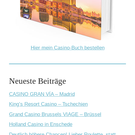
Hier mein Casino-Buch bestellen
Neueste Beiträge
CASINO GRAN VÍA – Madrid
King’s Resort Casino – Tschechien
Grand Casino Brussels VIAGE – Brüssel
Holland Casino in Enschede
Deutlich höhere Chancen! Lieber Roulette, statt