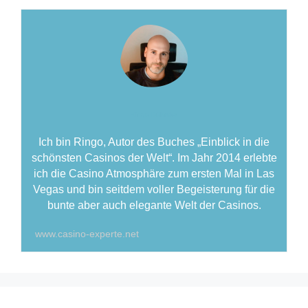
Ringo Dühmke
Ich bin Ringo, Autor des Buches „Einblick in die
schönsten Casinos der Welt“. Im Jahr 2014 erlebte
ich die Casino Atmosphäre zum ersten Mal in Las
Vegas und bin seitdem voller Begeisterung für die
bunte aber auch elegante Welt der Casinos.
www.casino-experte.net