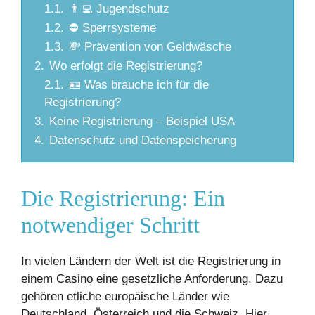
1.1.
👨‍💻 Jugendschutz
1.2.
⛔ Sperrsysteme
1.3.
💸 Prävention von Geldwäsche
2.
Wo erfolgt die Registrierung?
2.1.
🪪 Was brauche ich für die
Registrierung?
3.
Keine Registrierung – Beispiel USA
4.
Datenschutz und Datenspeicherung
Die Registrierung: Ein
notwendiger Schritt
In vielen Ländern der Welt ist die Registrierung in
einem Casino eine gesetzliche Anforderung. Dazu
gehören etliche europäische Länder wie
Deutschland, Österreich und die Schweiz. Hier