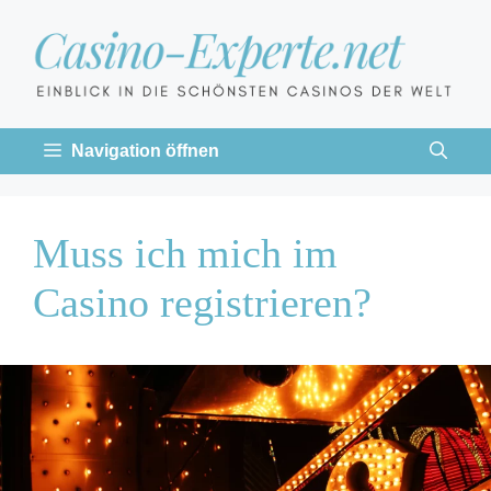
Zum
Inhalt
springen
Navigation öffnen
Muss ich mich im
Casino registrieren?